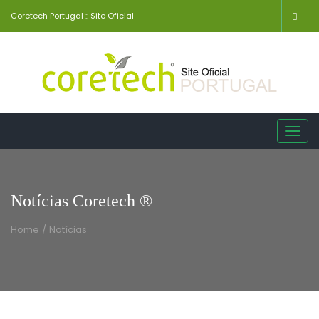
Coretech Portugal :: Site Oficial
Toggl
navig
Notícias Coretech ®
Home
/
Notícias