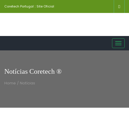
Coretech Portugal :: Site Oficial
Toggl
navig
Notícias Coretech ®
Home
/
Notícias