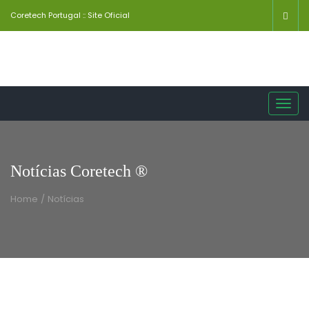
Coretech Portugal :: Site Oficial
Toggl
navig
Notícias Coretech ®
Home
/
Notícias