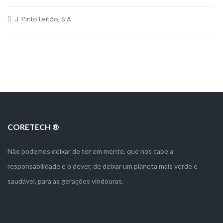
J. Pinto Leitão, S.A.
CORETECH ®
Não podemos deixar de ter em mente, que nos cabe a
responsabilidade e o dever, de deixar um planeta mais verde e
saudável, para as gerações vindouras.