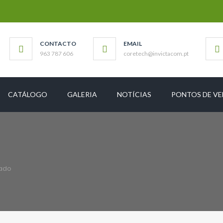
CONTACTO
EMAIL
963 787 606
coretech@invictacom.pt
CATÁLOGO
GALERIA
NOTÍCIAS
PONTOS DE V
hado