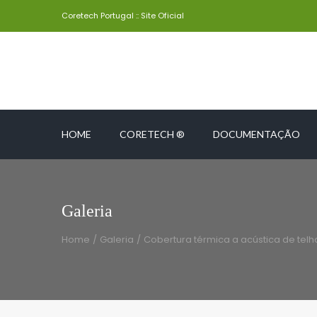
Coretech Portugal :: Site Oficial
HOME
CORETECH ®
DOCUMENTAÇÃO
Galeria
Home
/
Galeria
/
Cobertura térmica a acústica de tel